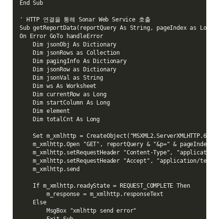
End Sub

' HTTP 연결을 통해 Sonar Web Service 호출

Sub getReportData(reportQuery As String, pageIndex as Long)

On Error GoTo handleError

    Dim jsonObj As Dictionary

    Dim jsonRows as Collection

    Dim pagingInfo As Dictionary

    Dim jsonRow as Dictionary

    Dim jsonVal as String

    Dim ws As Worksheet

    Dim currentRow as Long

    Dim startColumn As Long

    Dim element

    Dim totalCnt As Long

    Set m_xmlhttp = CreateObject("MSXML2.ServerXMLHTTP.6.0")
    m_xmlhttp.Open "GET", reportQuery & "&p=" & pageIndex, F
    m_xmlhttp.setRequestHeader "Content-Type", "application/
    m_xmlhttp.setRequestHeader "Accept", "application/text"

    m_xmlhttp.send

    If m_xmlhttp.readyState = REQUEST_COMPLETE Then

        m_response = m_xmlhttp.responseText

    Else

        MsgBox "xmlhttp send error"
