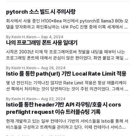
pytorch 소스 빌드 시 주의사항
회사에서 사용 중인 H100*8ea 머신에서 pytorch로 llama3 80b 모
델을 양자화하고 파인튜닝하는 내부 PoC 진행 중에 이쪽 세계에서 꽤
유명한(?) 오류를 지속적으로 만나게 됐다. unhandled cuda error
By Kevin H. Kwon
Sep 4, 2024
(run with NCCL_DEBUG=INFO for details), NCCL version
나의 프로그래밍 폰트 사용 일대기
2.xx.x 진짜 불친절하게도 NCCL_DEBUG=INFO 를 주고 로그 레벨을
더 내리고
시작은 2003년 이제 막 프로그래머로써 첫발을 내딛을 때부터 나는
프로그래밍 폰트에 대해서 관심이 많은 편이었다. 화면 붙잡고 매일 글
자들과 씨름하는 직업이다보니 당연하게도 좀더 눈에 잘 보이고, 보기
By Kevin H. Kwon
Aug 28, 2024
에 좀더 미려하고 조화스러운 폰트를 찾는 것이 어찌보면 약간 본능(?)
Istio 를 통한 path(url) 기반 Local Rate Limit 적용
적으로 관심을 가졌던게 아닌가 싶기도 하고 말이다. 최근까지도 이 주
체할 수 없는 본능에 따라
몇 년 전인지는 기억나진 않지만 Rate Limit 적용은 항상 애플리케이
션 쪽에서 처리하는 것이 당연하다는 것이 주된 의견이었다. 그래서 그
때 당시 Bucket4J 를 통해서 Spring 쪽에서 처리하고 했던 기억이 있
By Kevin H. Kwon
Aug 22, 2024
다. 이제는 당연하게도 Istio와 같은 Service Mesh쪽에서 처리하는
Istio를 통한 header기반 API 라우팅/호출 시 cors
것이 응당 맞다고 생각되는 것이 개발 세상이 이제 점점 더 클라우드향
preflight request 이슈 트러블슈팅 기록
으로 이동된다는 느낌이다. 강력한
현재 개발하고 있는 일부 컨테이너 기반의 서비스들을 Istio를 통해 서
비스들을 구성하고 트래픽을 관리하고 있다. 이때 컨테이너 서비스
가 같은 규격이 여러개가 같은 url과 port를 할당 받아서 사용해야는