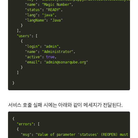
"name"
:
"Magic Number"
,
"status"
:
"READY"
,
"lang"
:
"java"
,
"langName"
:
"Java"
}
]
,
"users"
:
[
{
"login"
:
"admin"
,
"name"
:
"Administrator"
,
"active"
:
true
,
"email"
:
"admin@sonarqube.org"
}
]
}
서비스 호출 실패 시에는 아래와 같이 메세지가 전달된다.
{
"errors"
:
[
{
"msg"
:
"Value of parameter 'statuses' (REOPEN) must be 