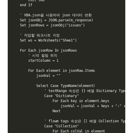
        Exit Sub

    end If

    ' VBA.json을 사용하여 json 데이터 변환

    Set jsonObj = JSON.parse(m_response)

    Set jsonRows = jsonObj("issues")

    ' 작업할 워크시트 지정

    Set ws = Worksheets("Shee1")

    For Each jsonRow In jsonRows

        ' 시작 컬럼 위치

        startColumn = 1

        For Each element in jsonRow.Items

            jsonVal = ""

            Select Case TypeName(element)

                ' textRange 속성은 {} 배열 Dictionary Typ
                Case "Dictionary"

                    For Each key in element.keys

                        jsonVal = jsonVal + keys + ":" + CST
                    Next

                ' flowm tags 속성은 [] 배열 Collection Ty
                Case "Collection"

                    For Each colVal in element
