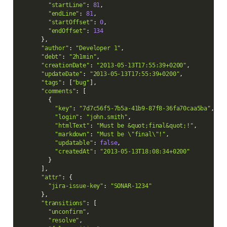
"startLine"
:
81
,
"endLine"
:
81
,
"startOffset"
:
0
,
"endOffset"
:
134
}
,
"author"
:
"Developer 1"
,
"debt"
:
"2h1min"
,
"creationDate"
:
"2013-05-13T17:55:39+0200"
,
"updateDate"
:
"2013-05-13T17:55:39+0200"
,
"tags"
:
[
"bug"
]
,
"comments"
:
[
{
"key"
:
"7d7c56f5-7b5a-41b9-87f8-36fa70caa5ba"
,
"login"
:
"john.smith"
,
"htmlText"
:
"Must be &quot;final&quot;!"
,
"markdown"
:
"Must be \"final\"!"
,
"updatable"
:
false
,
"createdAt"
:
"2013-05-13T18:08:34+0200"
}
]
,
"attr"
:
{
"jira-issue-key"
:
"SONAR-1234"
}
,
"transitions"
:
[
"unconfirm"
,
"resolve"
,