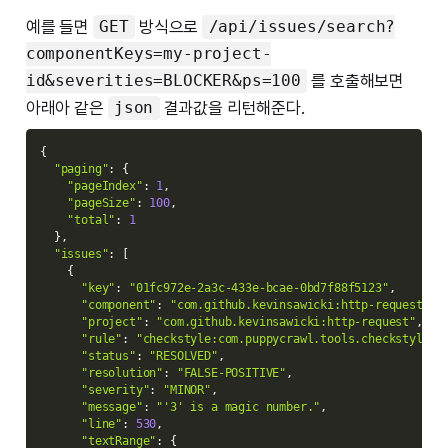
예를 들면
방식으로
GET
/api/issues/search?
componentKeys=my-project-
를 호출해보면
id&severities=BLOCKER&ps=100
아래아 같은
결과값을 리턴해준다.
json
{
"paging"
:
{
"pageIndex"
:
1
,
"pageSize"
:
100
,
"total"
:
1
}
,
"issues"
:
[
{
"key"
:
"01fc972e-2a3c-433e-bcae-0bd7f88f5123"
,
"component"
:
"com.github.kevinsawicki:http-request:co
"project"
:
"com.github.kevinsawicki:http-request"
,
"rule"
:
"checkstyle:com.puppycrawl.tools.checkstyle.c
"status"
:
"RESOLVED"
,
"resolution"
:
"FALSE-POSITIVE"
,
"severity"
:
"MINOR"
,
"message"
:
"'3' is a magic number."
,
"line"
:
530
,
"textRange"
:
{