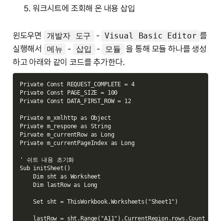
워크시트에 조회해 온 내용 삽입
윈도우면
-
를
개발자 도구
Visual Basic Editor
실행해서
-
-
을 통해 모듈 하나를 생성
메뉴
삽입
모듈
하고 아래와 같이 코드를 추가한다.
Private Const REQUEST_COMPLETE = 4

Private Const PAGE_SIZE = 100

Private Const DATA_FIRST_ROW = 12

Private m_xmlhttp as Object

Private m_respone as String

Pirvate m_currentRow as Long

Private m_currentPageIndex as Long

' 쉬트 내용 초기화

Sub initSheet()

    Dim sht as Worksheet

    Dim lastRow as Long

    Set sht = ThisWorkbook.Worksheets("Sheet1")

    lastRow = sht.Range("A11").CurrentRegion.rows.Count
