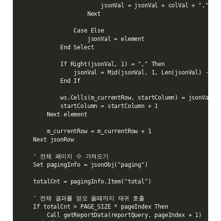
                        jsonVal = jsonVal + colVal + ","

                    Next

                Case Else

                    jsonVal = element

            End Select

            If Right(jsonVal, 1) = "," Then

                jsonVal = Mid(jsonVal, 1, Len(jsonVal) -1)

            End If

            ws.Cells(m_currentRow, startColumn) = jsonVal

            startColumn = startColumn + 1

        Next element

        m_currentRow = m_currentRow + 1

    Next jsonRow

    ' 전체 페이지 수 가져오기

    Set pagingInfo = jsonObj("paging")

    totalCnt = pagingInfo.Item("total")

    ' 전체 결과를 얻오 올때까지 재귀 호출

    If totalCnt > PAGE_SIZE * pageIndex Then

        Call getReportData(reportQuery, pageIndex + 1)
