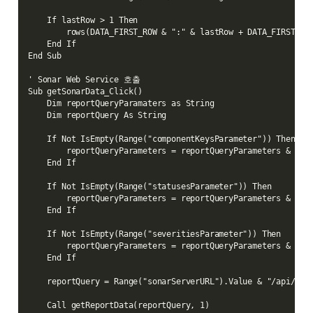
    If lastRow > 1 Then

        rows(DATA_FIRST_ROW & ":" & lastRow + DATA_FIRST_ROW
    End If

End Sub

' Sonar Web Service 호출

Sub getSonarData_Click()

    Dim reportQueryParamaters as String

    Dim reportQuery As String

    If Not IsEmpty(Range("componentKeysParameter")) Then

        reportQueryParameters = reportQueryParameters & "&co
    End If

    If Not IsEmpty(Range("statusesParameter")) Then

        reportQueryParameters = reportQueryParameters & "&st
    End If

    If Not IsEmpty(Range("severitiesParameter")) Then

        reportQueryParameters = reportQueryParameters & "&se
    End If

    reportQuery = Range("sonarServerURL").Value & "/api/issu
    Call getReportData(reportQuery, 1)
