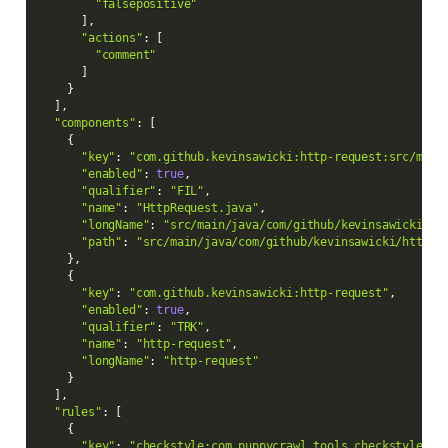
"falsepositive"
]
,
"actions"
:
[
"comment"
]
}
]
,
"components"
:
[
{
"key"
:
"com.github.kevinsawicki:http-request:src/main
"enabled"
:
true
,
"qualifier"
:
"FIL"
,
"name"
:
"HttpRequest.java"
,
"longName"
:
"src/main/java/com/github/kevinsawicki/ht
"path"
:
"src/main/java/com/github/kevinsawicki/http/H
}
,
{
"key"
:
"com.github.kevinsawicki:http-request"
,
"enabled"
:
true
,
"qualifier"
:
"TRK"
,
"name"
:
"http-request"
,
"longName"
:
"http-request"
}
]
,
"rules"
:
[
{
"key"
:
"checkstyle:com.puppycrawl.tools.checkstyle.ch