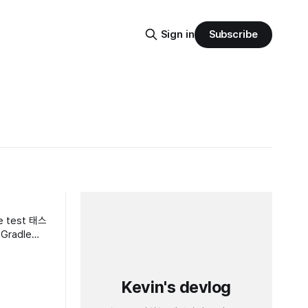
Subscribe
Sign in
test 태스
Kevin's devlog