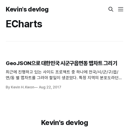
Kevin's devlog
ECharts
GeoJSON으로 대한민국 시군구읍면동 맵차트 그리기
최근에 진행하고 있는 사이드 프로젝트 중 하나에 전국/시/군/구/읍/
면/동 별 맵차트를 그려야 할일이 생겼었다. 특정 지역의 분포도라던지
히트맵 정도를 지도에 보여줘야 하는 요구사항이었는데(네이버 부동산
By Kevin H. Kwon
Aug 22, 2017
처럼) 그간 GIS쪽이나 이런쪽은 SI사업을 주로 하다보니 솔루션 베이
스로 다뤄봤지만 직접 구현해본적은 없어서 이리저리 자료 조사를 해
보니 그럭저럭 오픈소스를 활용해서도 원했던
Kevin's devlog